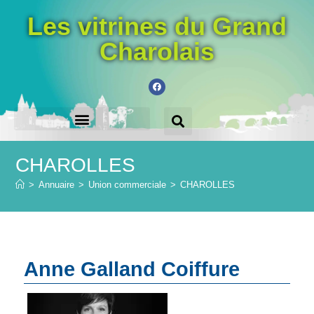
Les vitrines du Grand
Charolais
LES VILLES PARTICIPANTES
ACHETEZ LE CHÈQUE-CADEAU
CHAROLLES
>
Annuaire
>
Union commerciale
>
CHAROLLES
Anne Galland Coiffure