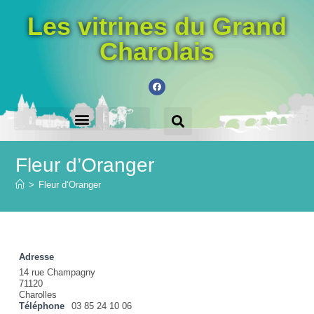
Les vitrines du Grand
Charolais
LES VILLES PARTICIPANTES
ACHETEZ LE CHÈQUE-CADEAU
Fleur d’Oranger
>
Fleur d’Oranger
Adresse
14 rue Champagny
71120
Charolles
Téléphone
03 85 24 10 06