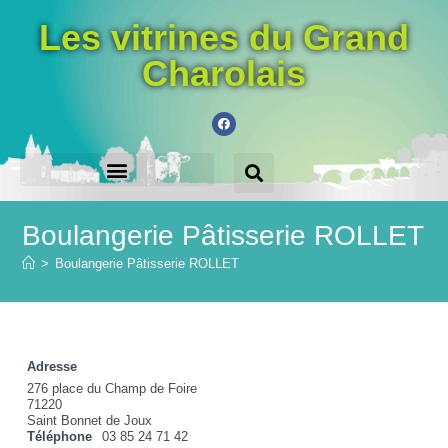
Les vitrines du Grand
Charolais
LES VILLES PARTICIPANTES
ACHETEZ LE CHÈQUE-CADEAU
Boulangerie Pâtisserie ROLLET
>
Boulangerie Pâtisserie ROLLET
Adresse
276 place du Champ de Foire
71220
Saint Bonnet de Joux
Téléphone
03 85 24 71 42