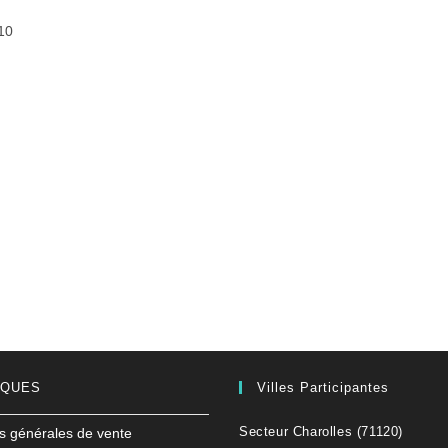
10
IQUES
Villes Participantes
Secteur Charolles (71120)
s générales de vente