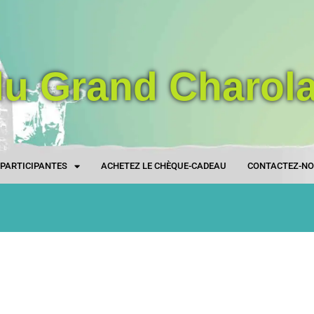
du Grand Charola
S PARTICIPANTES
ACHETEZ LE CHÈQUE-CADEAU
CONTACTEZ-N