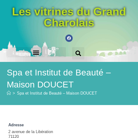
Les vitrines du Grand
Charolais
LES VILLES PARTICIPANTES
ACHETEZ LE CHÈQUE-CADEAU
Spa et Institut de Beauté –
Maison DOUCET
>
Spa et Institut de Beauté – Maison DOUCET
Adresse
2 avenue de la Libération
71120