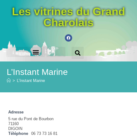
Les vitrines du Grand
Charolais
LES VILLES PARTICIPANTES
ACHETEZ LE CHÈQUE-CADEAU
L’Instant Marine
>
L’Instant Marine
Adresse
5 rue du Pont de Bourbon
71160
DIGOIN
Téléphone
06 73 73 16 81