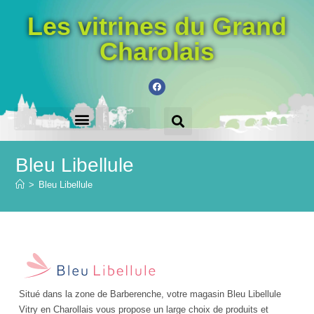
Les vitrines du Grand
Charolais
LES VILLES PARTICIPANTES
ACHETEZ LE CHÈQUE-CADEAU
Bleu Libellule
>
Bleu Libellule
Situé dans la zone de Barberenche, votre magasin Bleu Libellule
Vitry en Charollais vous propose un large choix de produits et