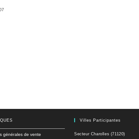
07
IQUES
Villes Participantes
Secteur Charolles (71120)
s générales de vente