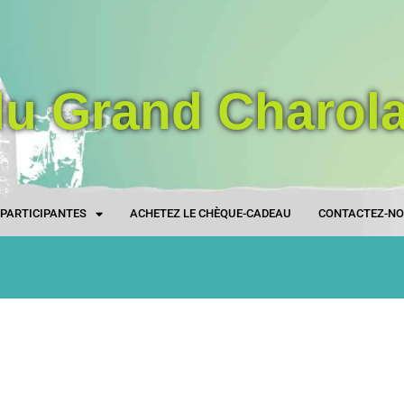
du Grand Charola
S PARTICIPANTES
ACHETEZ LE CHÈQUE-CADEAU
CONTACTEZ-N