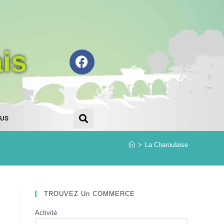
is
OUS
>
La Charoulaise
TROUVEZ Un COMMERCE
Activité