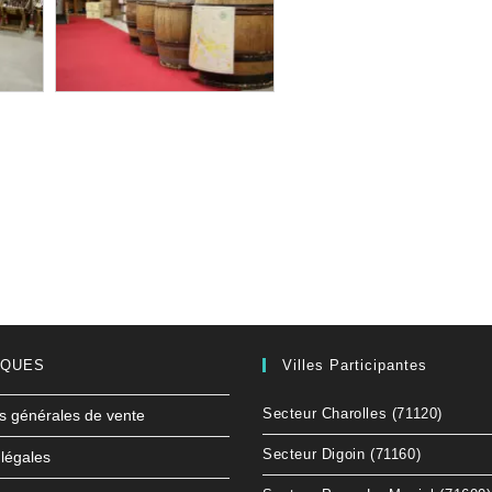
IQUES
Villes Participantes
Secteur Charolles (71120)
s générales de vente
Secteur Digoin (71160)
légales