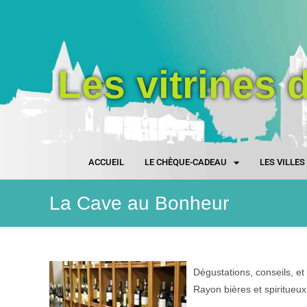
Les vitrines 
ACCUEIL
LE CHÈQUE-CADEAU
LES VILLE
La Cave au Bonheur
Dégustations, conseils, et
Rayon bières et spiritueux