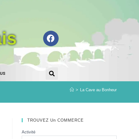
is
OUS
>
La Cave au Bonheur
TROUVEZ Un COMMERCE
.
Activité