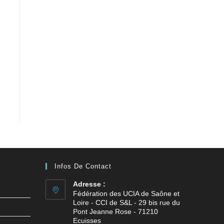
Infos De Contact
Adresse :
Fédération des UCIA de Saône et
Loire - CCI de S&L - 29 bis rue du
Pont Jeanne Rose - 71210
Ecuisses